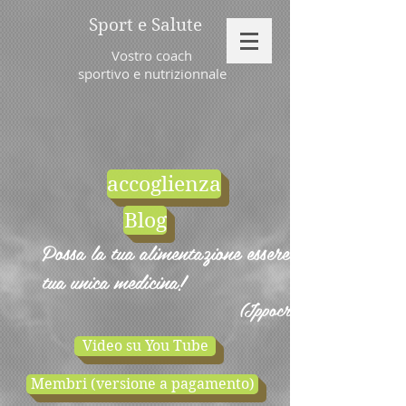
Sport e Salute
Vostro coach
sportivo e nutrizionnale
accoglienza
Blog
Possa la tua alimentazione essere la
tua unica medicina!
(Ippocrate)
Video su You Tube
Membri (versione a pagamento)