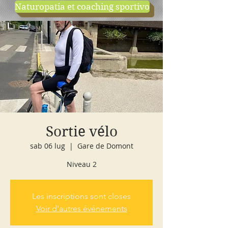
Naturopatia et coaching sportivo
negozio
cours d'essai
Sortie vélo
sab 06 lug
  |  
Gare de Domont
Niveau 2
Les inscriptions sont closes
Voir d'autres événements